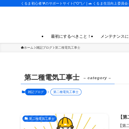
くるま初心者🔰のサポートサイト(^O^)／ | 🚗 くるま生活向上委員会 
最初にするべきこと！
メンテナンスに
ホーム
雑記ブログ
第二種電気工事士
第二種電気工事士
– category –
雑記ブログ
第二種電気工事士
【第
第二種電気工事士
【第