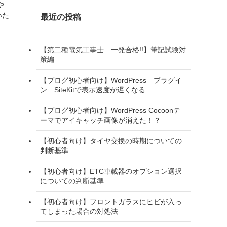
や
リ
いた
最近の投稿
ー
【第二種電気工事士 一発合格!!】筆記試験対
策編
【ブログ初心者向け】WordPress プラグイ
ン SiteKitで表示速度が遅くなる
【ブログ初心者向け】WordPress Cocoonテ
ーマでアイキャッチ画像が消えた！？
【初心者向け】タイヤ交換の時期についての
判断基準
【初心者向け】ETC車載器のオプション選択
についての判断基準
【初心者向け】フロントガラスにヒビが入っ
てしまった場合の対処法