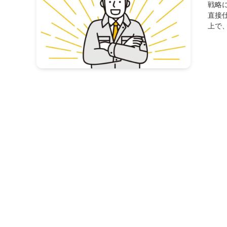
戦略
直接
上で、