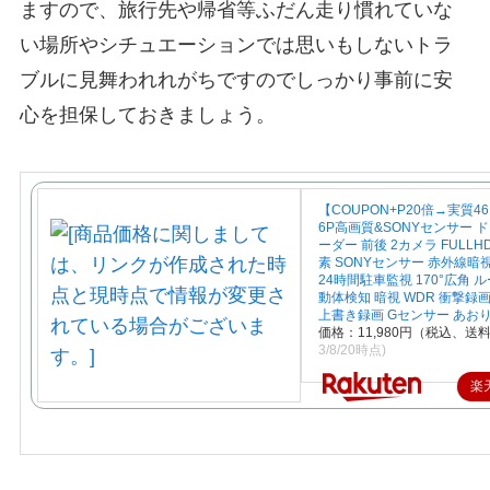
ますので、旅行先や帰省等
ふだん走り慣れていな
い場所やシチュエーションでは思いもしないトラ
ブルに見舞われれがち
ですのでしっかり事前に安
心を担保しておきましょう。
【COUPON+P20倍→実質46
6P高画質&SONYセンサー 
ーダー 前後 2カメラ FULLHD
素 SONYセンサー 赤外線暗
24時間駐車監視 170°広角 
動体検知 暗視 WDR 衝撃録
上書き録画 Gセンサー あお
価格：11,980円（税込、送料
3/8/20時点)
楽