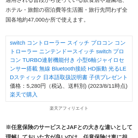
適用される普段から使っている飲食店や遊園地、
ホテル・旅館の宿泊費等
生活圏・旅行先問わず全
国各地約47,000か所
で使えます。
switch コントローラー スイッチ プロコン コン
トローラー ニンテンドースイッチ switch プロ
コン TURBO連射機能付き 小型6軸ジャイロセ
ンサー搭載 無線 Bluetooth接続 HD振動 光るLE
Dスティック 日本語取扱説明書 子供プレゼント
価格：5,280円（税込、送料別) (2023/8/11時点)
楽天で購入
楽天アフィリエイト
※任意保険のサービスとJAFとの大きな違いとして
理解しておいた方が良いのは、
任意保険は車
に担